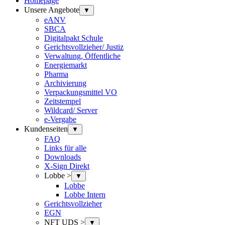
Homepage
Unsere Angebote
▼
eANV
SBCA
Digitalpakt Schule
Gerichtsvollzieher/ Justiz
Verwaltung, Öffentliche
Energiemarkt
Pharma
Archivierung
Verpackungsmittel VO
Zeitstempel
Wildcard/ Server
e-Vergabe
Kundenseiten
▼
FAQ
Links für alle
Downloads
X-Sign Direkt
Lobbe >
▼
Lobbe
Lobbe Intern
Gerichtsvollzieher
EGN
NFT UDS >
▼