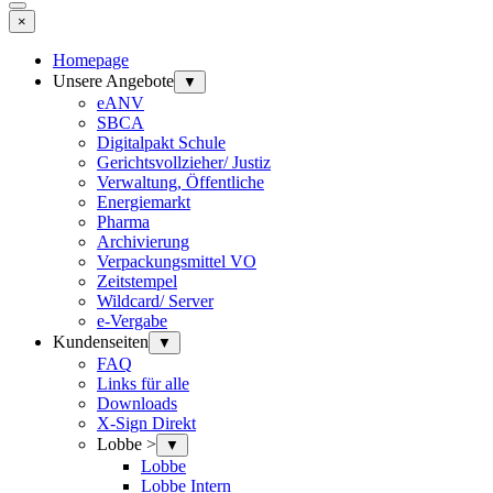
×
Homepage
Unsere Angebote
▼
eANV
SBCA
Digitalpakt Schule
Gerichtsvollzieher/ Justiz
Verwaltung, Öffentliche
Energiemarkt
Pharma
Archivierung
Verpackungsmittel VO
Zeitstempel
Wildcard/ Server
e-Vergabe
Kundenseiten
▼
FAQ
Links für alle
Downloads
X-Sign Direkt
Lobbe >
▼
Lobbe
Lobbe Intern