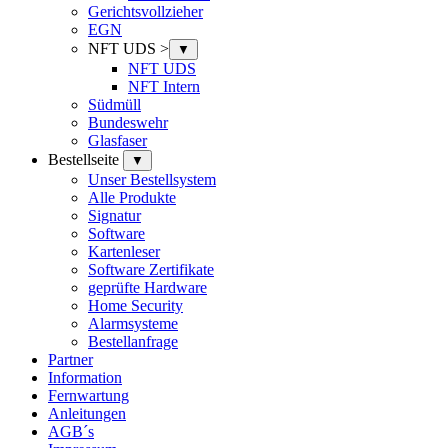
Gerichtsvollzieher
EGN
NFT UDS >
▼
NFT UDS
NFT Intern
Südmüll
Bundeswehr
Glasfaser
Bestellseite
▼
Unser Bestellsystem
Alle Produkte
Signatur
Software
Kartenleser
Software Zertifikate
geprüfte Hardware
Home Security
Alarmsysteme
Bestellanfrage
Partner
Information
Fernwartung
Anleitungen
AGB´s