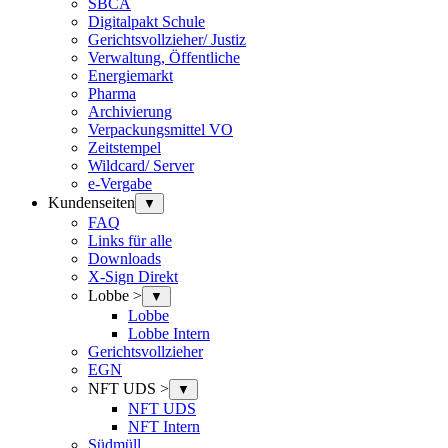
SBCA
Digitalpakt Schule
Gerichtsvollzieher/ Justiz
Verwaltung, Öffentliche
Energiemarkt
Pharma
Archivierung
Verpackungsmittel VO
Zeitstempel
Wildcard/ Server
e-Vergabe
Kundenseiten
▼
FAQ
Links für alle
Downloads
X-Sign Direkt
Lobbe >
▼
Lobbe
Lobbe Intern
Gerichtsvollzieher
EGN
NFT UDS >
▼
NFT UDS
NFT Intern
Südmüll