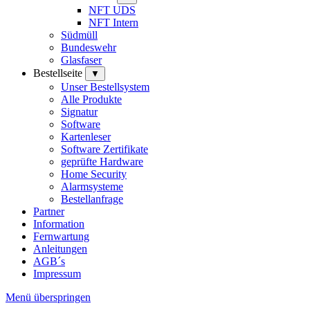
NFT UDS
NFT Intern
Südmüll
Bundeswehr
Glasfaser
Bestellseite
▼
Unser Bestellsystem
Alle Produkte
Signatur
Software
Kartenleser
Software Zertifikate
geprüfte Hardware
Home Security
Alarmsysteme
Bestellanfrage
Partner
Information
Fernwartung
Anleitungen
AGB´s
Impressum
Menü überspringen