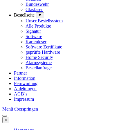
Bundeswehr
Glasfaser
Bestellseite
▼
Unser Bestellsystem
Alle Produkte
Signatur
Software
Kartenleser
Software Zertifikate
geprüfte Hardware
Home Security
Alarmsysteme
Bestellanfrage
Partner
Information
Fernwartung
Anleitungen
AGB´s
Impressum
Menü überspringen
×